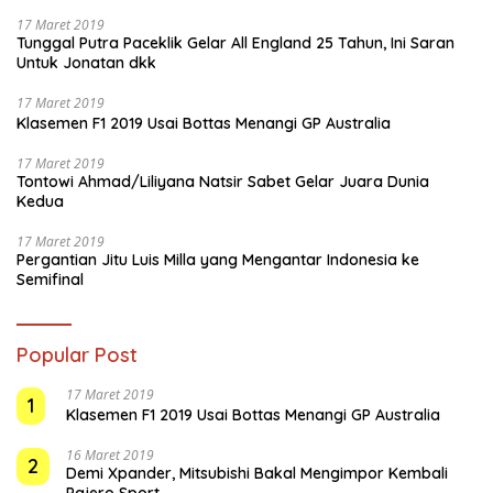
17 Maret 2019
Tunggal Putra Paceklik Gelar All England 25 Tahun, Ini Saran
Untuk Jonatan dkk
17 Maret 2019
Klasemen F1 2019 Usai Bottas Menangi GP Australia
17 Maret 2019
Tontowi Ahmad/Liliyana Natsir Sabet Gelar Juara Dunia
Kedua
17 Maret 2019
Pergantian Jitu Luis Milla yang Mengantar Indonesia ke
Semifinal
Popular Post
17 Maret 2019
1
Klasemen F1 2019 Usai Bottas Menangi GP Australia
16 Maret 2019
2
Demi Xpander, Mitsubishi Bakal Mengimpor Kembali