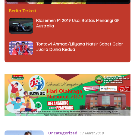
Berita Terkait
Klasemen F1 2019 Usai Bottas Menangi GP
Australia
Tontowi Ahmad/Liliyana Natsir Sabet Gelar
Juara Dunia Kedua
Uncategorized
17 Maret 2019