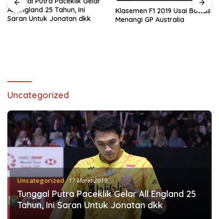
Tontowi Ahmad/Liliyana
Natsir Sabet Gelar Juara
Klasemen F1 2019 Usai Bottas
Dunia Kedua
Menangi GP Australia
Uncategorized
Uncategorized
17 Maret 2019
Tunggal Putra Paceklik Gelar All England 25
Tahun, Ini Saran Untuk Jonatan dkk